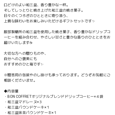
口どけのよい和三盆、香り豊かな一杯。
そしてしっとりと焼き上げた和三盆の焼き菓子。
日々のくつろぎのひとときに寄り添う、
上質な味わいをお楽しみいただけるギフトセットです✨
服部製糖所の和三盆を使用した焼き菓子、香り豊かなドリップコ
ーヒーを組み合わせ、やさしい甘さと豊かな香りのひとときをお
届けいたします☕️
大切な方への贈りものや、
自分へのご褒美にも
おすすめのひと箱です✨
※贈答用の包装やのし掛けも承っております。どうぞお気軽にご
相談くださいませ。
◆内容量
・BON COFFRETオリジナルブレンドドリップコーヒー×４袋
・和三盆マドレーヌ×３
・和三盆パウンドケーキ×１
・和三盆抹茶パウンドケーキ×１