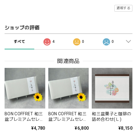
通報する
ショップの評価
すべて
4
0
0
関連商品
BON COFFRET 和三
BON COFFRET 和三
和三盆菓子と珈琲の
盆プレミアムセレク
盆プレミアムセレク
詰め合わせ(Ｌ)
ション（L）
ション（LL）
¥4,780
¥6,800
¥8,150