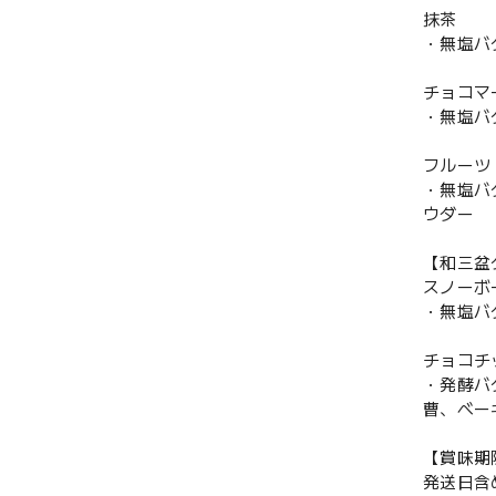
抹茶
・無塩バ
チョコマ
・無塩バ
フルーツ
・無塩バ
ウダー
【和三盆
スノーボ
・無塩バ
チョコチ
・発酵バ
曹、ベー
【賞味期
発送日含