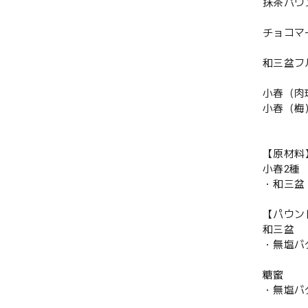
抹茶パウ
チョコマ
和三盆フ
小春（肉
小春（梅
【原材料
小春2種
・和三盆
【パウン
和三盆
・無塩バ
糖蜜
・無塩バ