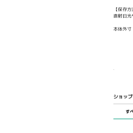
【保存方
直射日光
本体外寸：1
.
ショップ
す