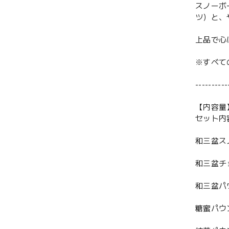
スノーボ
ツ）と、
上品で心
※すべて
----------
【内容量
セット内
和三盆ス
和三盆チ
和三盆パ
糖蜜パウ