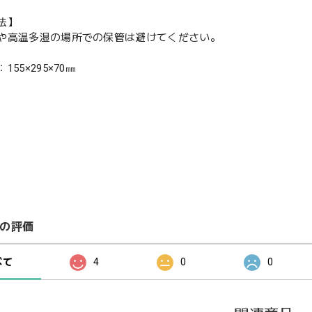
法】
や高温多湿の場所での保管は避けてください。
55×295×70㎜
の評価
べて
4
0
0