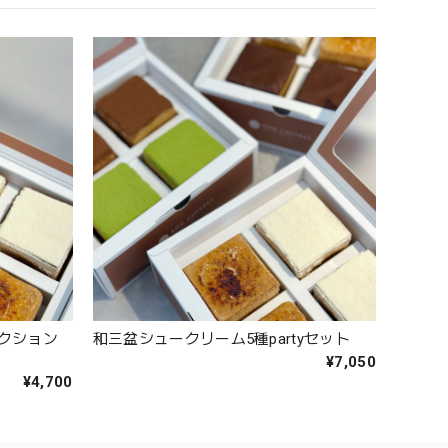
クション
和三盆シュークリーム5種partyセット
¥7,050
¥4,700