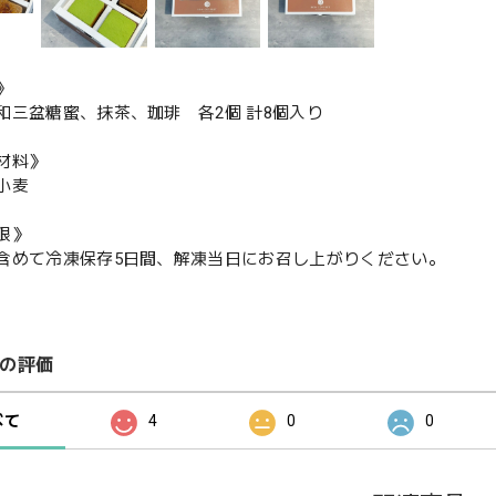
》
和三盆糖蜜、抹茶、珈琲 各2個 計8個入り
材料》
小麦
限》
含めて冷凍保存5日間、解凍当日にお召し上がりください。
の評価
べて
4
0
0